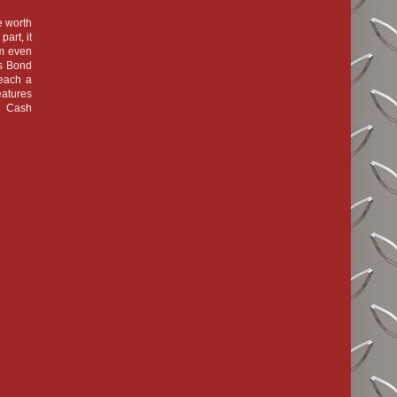
e worth
art, it
om even
es Bond
 each a
eatures
s’ Cash