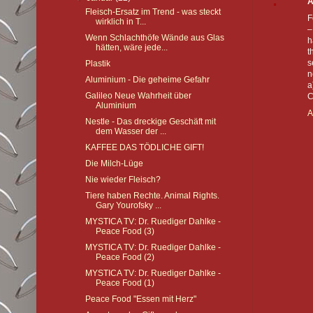
A
Fleisch-Ersatz im Trend - was steckt
F
wirklich in T...
–
Wenn Schlachthöfe Wände aus Glas
h
hätten, wäre jede...
t
s
Plastik
n
Aluminium - Die geheime Gefahr
a
Galileo Neue Wahrheit über
C
Aluminium
A
Nestle - Das dreckige Geschäft mit
dem Wasser der ...
KAFFEE DAS TÖDLICHE GIFT!
Die Milch-Lüge
Nie wieder Fleisch?
Tiere haben Rechte. Animal Rights.
Gary Yourofsky ...
MYSTICA TV: Dr. Ruediger Dahlke -
Peace Food (3)
MYSTICA TV: Dr. Ruediger Dahlke -
Peace Food (2)
MYSTICA TV: Dr. Ruediger Dahlke -
Peace Food (1)
Peace Food "Essen mit Herz"