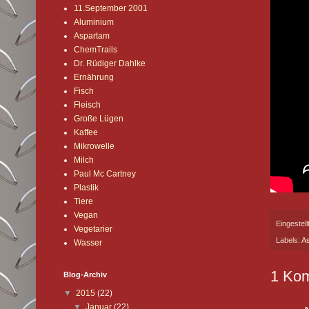
11.September 2001
Aluminium
Aspartam
ChemTrails
Dr. Rüdiger Dahlke
Ernährung
Fisch
Fleisch
Große Lügen
Kaffee
Mikrowelle
Milch
Paul Mc Cartney
Plastik
Tiere
Vegan
Eingestel
Vegetarier
Labels:
A
Wasser
1 Ko
Blog-Archiv
▼
2015
(22)
▼
Januar
(22)