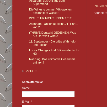
Aspartam, das Gift aus dem
Supermarkt
Neuerer 
Die Wirkung von mit Mikrowellen
bestrahltem Wasser...
Abonnier
WOLLT IHR NICHT LEBEN 2012
Aspartam - Unser taeglich Gift - Part 1
von 2
(THRIVE Deutsch) GEDEIHEN: Was
Auf Der Welt Wird e...
11. September - Die dritte Wahrheit -
2nd Edition ...
Loose Change - 2nd Edition (deutsch)
HD
Nahrung: Das ultimative Geheimnis
entlarvt !
►
2014
(2)
Kontaktformular
Name
E-Mail
*