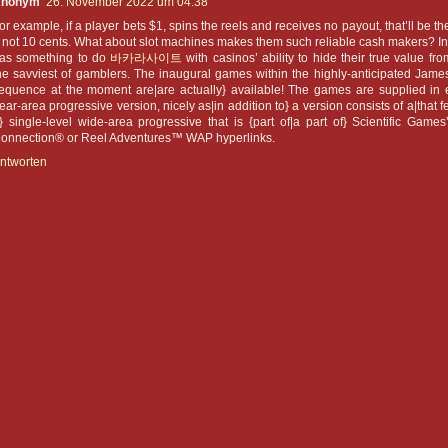
nonym
26. November 2022 um 04:38
or example, if a player bets $1, spins the reels and receives no payout, that’ll be th
 not 10 cents. What about slot machines makes them such reliable cash makers? In p
as something to do
바카라사이트
with casinos’ ability to hide their true value fr
he savviest of gamblers. The inaugural games within the highly-anticipated Jam
equence at the moment are|are actually} available! The games are supplied in
ear-area progressive version, nicely as|in addition to} a version consists of a|that f
} single-level wide-area progressive that is {part of|a part of} Scientific Game
onnection® or Reel Adventures™ WAP hyperlinks.
ntworten