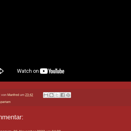
lt von
Manfred
um
23:42
spartam
mmentar: