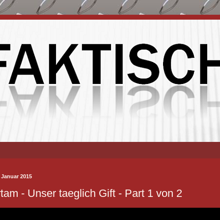
 Januar 2015
tam - Unser taeglich Gift - Part 1 von 2